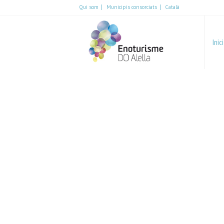
Qui som
Municipis consorciats
Català
Español
English
Inici
Català