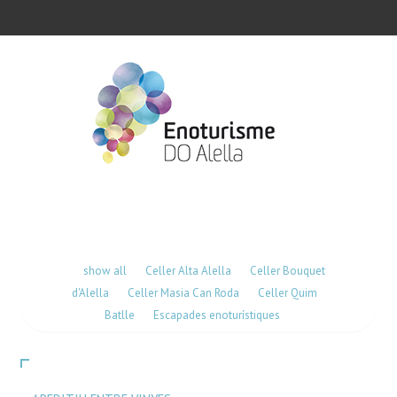
show all
Celler Alta Alella
Celler Bouquet
d'Alella
Celler Masia Can Roda
Celler Quim
Batlle
Escapades enoturístiques