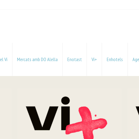
el Vi
Mercats amb DO Alella
Enotast
Vi+
Enhotels
Ag