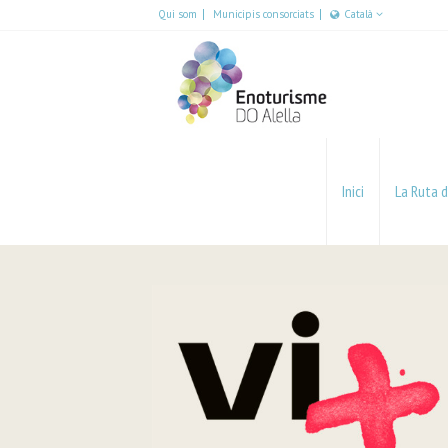
Qui som
Municipis consorciats
Català
Español
English
Català
Inici
La Ruta d