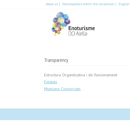
About us
Municipalities within the consortium
English
Es
Eng
Cat
Transparency
Estructura Organitzativa i de funcionament
Estatuts
Municipis Consorciats