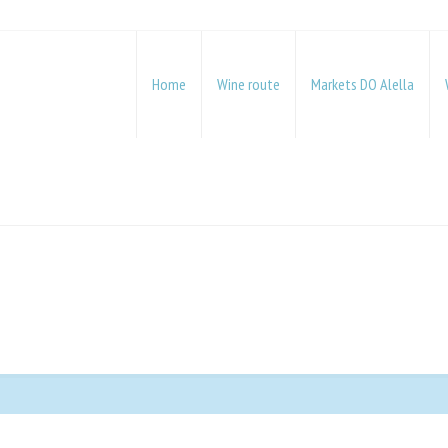
pañol
lish
Home
Wine route
Markets DO Alella
alà