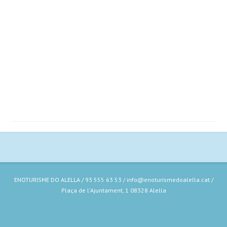
ENOTURISME DO ALELLA / 93 555 63 53 / info@enoturismedoalella.cat /
Plaça de l'Ajuntament, 1 08328 Alella