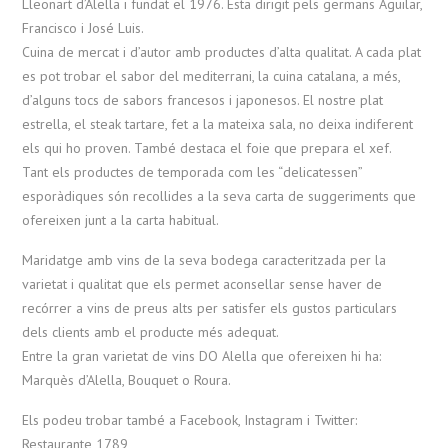
Lleonart d’Alella i fundat el 1976. Esta dirigit pels germans Aguilar,
Francisco i José Luis.
Cuina de mercat i d’autor amb productes d’alta qualitat. A cada plat
es pot trobar el sabor del mediterrani, la cuina catalana, a més,
d’alguns tocs de sabors francesos i japonesos. El nostre plat
estrella, el steak tartare, fet a la mateixa sala, no deixa indiferent
els qui ho proven. També destaca el foie que prepara el xef.
Tant els productes de temporada com les “delicatessen”
esporàdiques són recollides a la seva carta de suggeriments que
ofereixen junt a la carta habitual.
Maridatge amb vins de la seva bodega caracteritzada per la
varietat i qualitat que els permet aconsellar sense haver de
recórrer a vins de preus alts per satisfer els gustos particulars
dels clients amb el producte més adequat.
Entre la gran varietat de vins DO Alella que ofereixen hi ha:
Marquès d’Alella, Bouquet o Roura.
Els podeu trobar també a Facebook, Instagram i Twitter:
Restaurante 1789