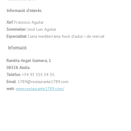
Informació d’interès
Xef:
Francisco Aguilar
Sommelier:
José Luis Aguilar
Especialitat:
Cuina mediterrània fusió d’autor i de mercat
Informació
Rambla Angel Guimera, 1
08328 Alella
Telèfon
: +34 93 555 34 55
Email
: 1789@restaurante1789.com
web
:
www.restaurante1789.com/