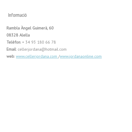
Informació
Rambla Àngel Guimerà, 60
08328 Alella
Telèfon
: + 34 93 180 66 78
Email
: cellerjordana@hotmail.com
web
:
www.c
ellerjordana.com
/
www.jordanaonline.com