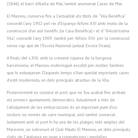
(1846) el barri d’Alella de Mar, també anomenat Cases de Mar.
El Masnou, conserva fins a l’actualitat els títols de “Vila Benèfica”
concedit l’any 1902 pel rei d’Espanya Alfons XIII amb motiu de la
construcció d’un asil benèfic (la Casa Benèfica) i el d’”Il•lustríssima
Vila”, concedit l’any 1909 -també per Alfons XIII- per la construcció
sense cap ajut de l’Escola Nacional (actual Escola Ocata).
A finals del s.XIX, amb la creixent riquesa de la burgesia
barcelonina, el Masnou esdevingué escollit per moltes famílies
que hi estiuejaven. D’aquests temps n’han quedat importants cases
d’estil modernista, un dels principals atractius de la Vila.
Posteriorment es construí el port, que no fou acabat fins arribats
els primers ajuntaments democràtics. Actualment a més de
l’allotjament de les embarcacions és un important punt d’oci
nocturn, no només de caire municipal, sinó també comarcal.
Juntament amb el port hi ha una de les platges més amples del
Maresme, on sobresurt el Club Nàutic El Masnou, un dels principals
clubs de Catalunya en quan a competicions i medalles.