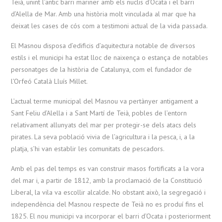
Teià, unint l’antic barri mariner amb els nuclis d’Ocata i el barri
d’Alella de Mar. Amb una història molt vinculada al mar que ha
deixat les cases de cós com a testimoni actual de la vida passada.
El Masnou disposa d’edificis d’aquitectura notable de diversos
estils i el municipi ha estat lloc de naixença o estança de notables
personatges de la història de Catalunya, com el fundador de
l’Orfeó Català Lluís Millet.
L’actual terme municipal del Masnou va pertànyer antigament a
Sant Feliu d’Alella i a Sant Martí de Teià, pobles de l’entorn
relativament allunyats del mar per protegir-se dels atacs dels
pirates. La seva població vivia de l’agricultura i la pesca, i, a la
platja, s’hi van establir les comunitats de pescadors.
Amb el pas del temps es van construir masos fortificats a la vora
del mar i, a partir de 1812, amb la proclamació de la Constitució
Liberal, la vila va escollir alcalde. No obstant això, la segregació i
independència del Masnou respecte de Teià no es produí fins el
1825. El nou municipi va incorporar el barri d’Ocata i posteriorment