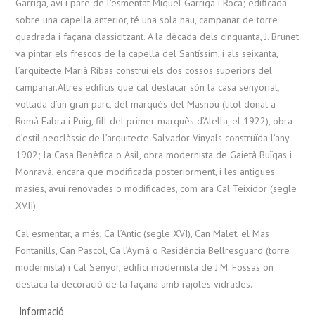
Garriga, avi i pare de l’esmentat Miquel Garriga i Roca; edificada
sobre una capella anterior, té una sola nau, campanar de torre
quadrada i façana classicitzant. A la dècada dels cinquanta, J. Brunet
va pintar els frescos de la capella del Santíssim, i als seixanta,
l’arquitecte Marià Ribas construí els dos cossos superiors del
campanar.Altres edificis que cal destacar són la casa senyorial,
voltada d’un gran parc, del marquès del Masnou (títol donat a
Romà Fabra i Puig, fill del primer marquès d’Alella, el 1922), obra
d’estil neoclàssic de l’arquitecte Salvador Vinyals construïda l’any
1902; la Casa Benèfica o Asil, obra modernista de Gaietà Buïgas i
Monravà, encara que modificada posteriorment, i les antigues
masies, avui renovades o modificades, com ara Cal Teixidor (segle
XVII).
Cal esmentar, a més, Ca l’Antic (segle XVI), Can Malet, el Mas
Fontanills, Can Pascol, Ca l’Aymà o Residència Bellresguard (torre
modernista) i Cal Senyor, edifici modernista de J.M. Fossas on
destaca la decoració de la façana amb rajoles vidrades.
Informació