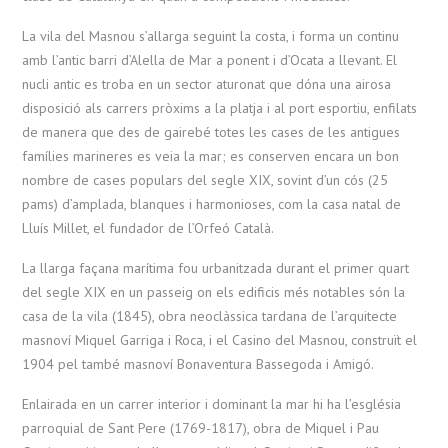
La vila del Masnou s’allarga seguint la costa, i forma un continu
amb l’antic barri d’Alella de Mar a ponent i d’Ocata a llevant. El
nucli antic es troba en un sector aturonat que dóna una airosa
disposició als carrers pròxims a la platja i al port esportiu, enfilats
de manera que des de gairebé totes les cases de les antigues
famílies marineres es veia la mar; es conserven encara un bon
nombre de cases populars del segle XIX, sovint d’un cós (25
pams) d’amplada, blanques i harmonioses, com la casa natal de
Lluís Millet, el fundador de l’Orfeó Català.
La llarga façana marítima fou urbanitzada durant el primer quart
del segle XIX en un passeig on els edificis més notables són la
casa de la vila (1845), obra neoclàssica tardana de l’arquitecte
masnoví Miquel Garriga i Roca, i el Casino del Masnou, construït el
1904 pel també masnoví Bonaventura Bassegoda i Amigó.
Enlairada en un carrer interior i dominant la mar hi ha l’església
parroquial de Sant Pere (1769-1817), obra de Miquel i Pau