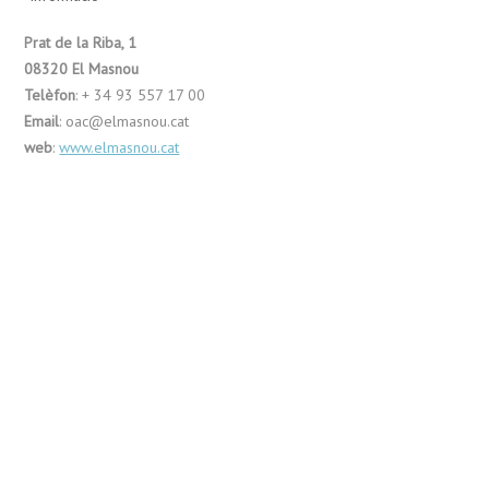
Prat de la Riba, 1
08320 El Masnou
Telèfon
: + 34 93 557 17 00
Email
: oac@elmasnou.cat
web
:
www.elmasnou.cat