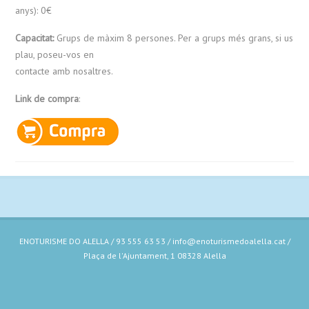
anys): 0€
Capacitat:
Grups de màxim 8 persones. Per a grups més grans, si us
plau, poseu-vos en
contacte amb nosaltres.
Link de compra
:
ENOTURISME DO ALELLA / 93 555 63 53 / info@enoturismedoalella.cat /
Plaça de l'Ajuntament, 1 08328 Alella