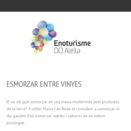
ESMORZAR ENTRE VINYES
Et ve de gust esmorzar en una masia modernista amb productes
de la terra? A celler Masia Can Roda et convidem a començar el
dia gaudint d’un esmorzar nutritiu i saborós en un entorn
privilegiat.