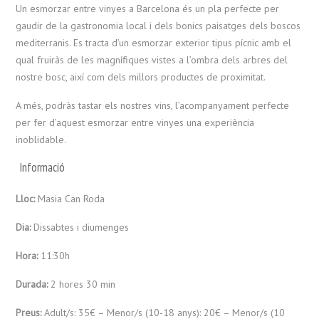
Un esmorzar entre vinyes a Barcelona és un pla perfecte per
gaudir de la gastronomia local i dels bonics paisatges dels boscos
mediterranis. Es tracta d’un esmorzar exterior tipus pícnic amb el
qual fruiràs de les magnífiques vistes a l’ombra dels arbres del
nostre bosc, així com dels millors productes de proximitat.
A més, podràs tastar els nostres vins, l’acompanyament perfecte
per fer d’aquest esmorzar entre vinyes una experiència
inoblidable.
Informació
Lloc:
Masia Can Roda
Dia:
Dissabtes i diumenges
Hora:
11:30h
Durada:
2 hores 30 min
Preus:
Adult/s: 35€ – Menor/s (10-18 anys): 20€ – Menor/s (10