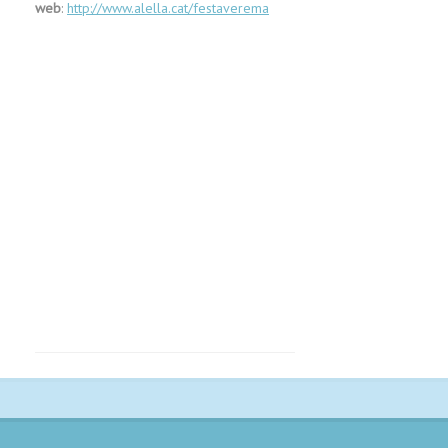
web
:
http://www.alella.cat/festaverema