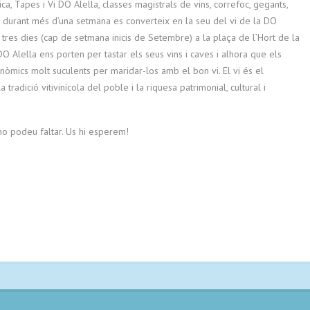
a, Tapes i Vi DO Alella, classes magistrals de vins, correfoc, gegants,
vi, durant més d’una setmana es converteix en la seu del vi de la DO
 tres dies (cap de setmana inicis de Setembre) a la plaça de l’Hort de la
ri DO Alella ens porten per tastar els seus vins i caves i alhora que els
onòmics molt suculents per maridar-los amb el bon vi. El vi és el
 tradició vitivinícola del poble i la riquesa patrimonial, cultural i
no podeu faltar. Us hi esperem!