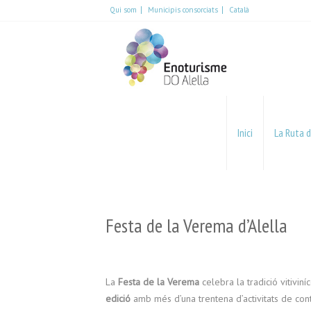
Qui som
Municipis consorciats
Català
Español
English
Català
Inici
La Ruta d
Festa de la Verema d’Alella
La
Festa de la Verema
celebra la tradició vitivin
edició
amb més d’una trentena d’activitats de contin