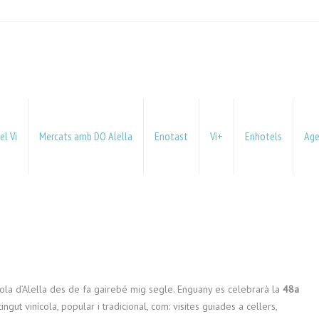
el Vi
Mercats amb DO Alella
Enotast
Vi+
Enhotels
Ag
ícola d’Alella des de fa gairebé mig segle. Enguany es celebrarà la
48a
gut vinícola, popular i tradicional, com: visites guiades a cellers,