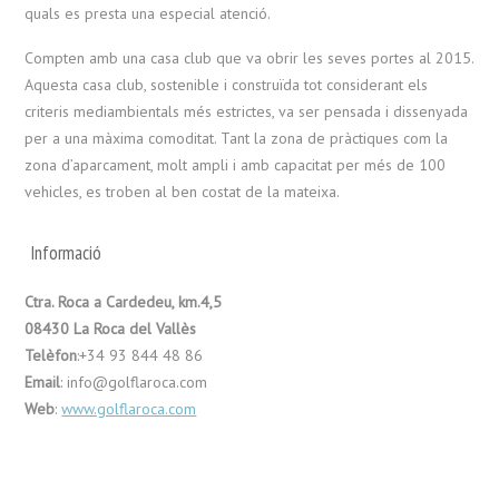
quals es presta una especial atenció.
Compten amb una casa club que va obrir les seves portes al 2015.
Aquesta casa club, sostenible i construïda tot considerant els
criteris mediambientals més estrictes, va ser pensada i dissenyada
per a una màxima comoditat. Tant la zona de pràctiques com la
zona d’aparcament, molt ampli i amb capacitat per més de 100
vehicles, es troben al ben costat de la mateixa.
Informació
Ctra. Roca a Cardedeu, km.4,5
08430 La Roca del Vallès
Telèfon
:+34 93 844 48 86
Email
: info@golflaroca.com
Web
:
www.golflaroca.com