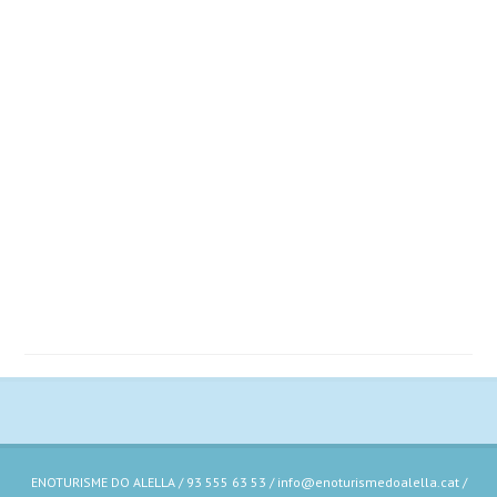
ENOTURISME DO ALELLA / 93 555 63 53 / info@enoturismedoalella.cat /