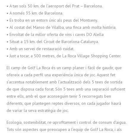
• A tan sols 50 km. de l’aeroport del Prat – Barcelona.
• A només 35 km. de Barcelona.
• Es troba en un entorn únic als peus del Montseny.
• Al costat del Manso de Vilalba, una finca amb molta història.
• Envoltat de la millor oferta de vins i caves DO Alella
• Situat a 15 km. del Circuit de Barcelona-Catalunya.
• Amb un servei de restauració cuidat.
• Just a tocar, a 500 metres, de La Roca Village Shopping Center.
El camp de Golf La Roca és un camp planer i fàcil de gaudir, que
ofereix a cada perfil una experiència única de joc. Aquest fet
s’accentua notablement amb l’actualització dels 5 tees de sortida
de que disposa cada forat. Són 5 tees amb una separació suficient
entre ells, amb el que aconseguim tenir 5 recorreguts ben
diferents, que plantegen reptes diversos, on cada jugador haurà
de variar la seva estratègia de joc.
Ecologia, sostenibilitat, re-aprofitament i control de consum d’aigua.
Tots són aspectes que preocupen a l’equip de Golf La Roca, i als