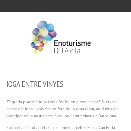
IOGA ENTRE VINYES
T’agrada practicar ioga i vols fer-ho en plena natura? Si ets un
amant del ioga, i vols fer-ho fora de la gran ciutat, no dubtis en
participar en la nostra sessió de ioga entre vinyes a Barcelona.
Estira els músculs i relaxa cos i ment al celler Masia Can Roda,