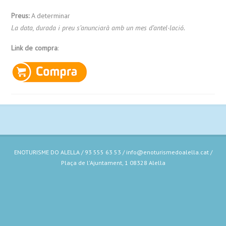
Preus:
A determinar
La data, durada i preu s’anunciarà amb un mes d’antel·lació.
Link de compra
:
ENOTURISME DO ALELLA / 93 555 63 53 / info@enoturismedoalella.cat /
Plaça de l'Ajuntament, 1 08328 Alella