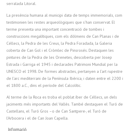
serralada Litoral.
La presència humana al municipi data de temps immemorials, com
testimonien les restes arqueològiques que s’han conservat. El
terme presenta una important concentració de tombes i
construccions megalítiques, com els dòlmens de Can Planas i de
Céllecs, la Pedra de les Creus, la Pedra Foradada, la Galeria
coberta de Can Gol i el Cròmlec de Pinsrosés. Destaquen les
pintures de la Pedra de les Orenetes, descoberta per Josep
Estrada i Garriga el 1945 i declarades Patrimoni Mundial per la
UNESCO el 1998. De formes abstractes, pertanyen a l’art rupestre
de l’arc mediterrani de la Península Ibèrica, i daten entre el 2200 i
el 1800 a.C., dins el període del Calcolític.
Al terme de la Roca es troba el poblat íber de Céllecs, un dels
jaciments més importants del Vallès. També destaquen el Turó de
Castellans, el Turó Gros –o de Can Santpere-, el Turó de
l’Arbocera i el de Can Joan Capella.
Informació