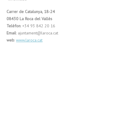
Carrer de Catalunya, 18-24
08430 La Roca del Vallès
Telèfon
: +34 93 842 20 16
Email
: ajuntament@laroca.cat
web
:
www.laroca.cat