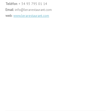
Telèfon
: + 34 93 795 01 14
Email
: info@lerarestaurant.com
web
:
www.lerarestaurant.com