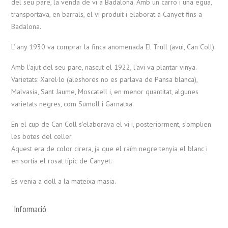
del seu pare, la venda de vi a Badalona. Amb un carro i una egua,
transportava, en barrals, el vi produït i elaborat a Canyet fins a
Badalona.
L’ any 1930 va comprar la finca anomenada El Trull (avui, Can Coll).
Amb l’ajut del seu pare, nascut el 1922, l’avi va plantar vinya.
Varietats: Xarel·lo (aleshores no es parlava de Pansa blanca),
Malvasia, Sant Jaume, Moscatell i, en menor quantitat, algunes
varietats negres, com Sumoll i Garnatxa.
En el cup de Can Coll s’elaborava el vi i, posteriorment, s’omplien
les botes del celler.
Aquest era de color cirera, ja que el raïm negre tenyia el blanc i
en sortia el rosat típic de Canyet.
​Es venia a doll a la mateixa masia.
Informació