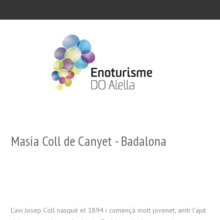
Masia Coll de Canyet - Badalona
L’avi Josep Coll nasqué el 1894 i començà molt jovenet, amb l’ajut