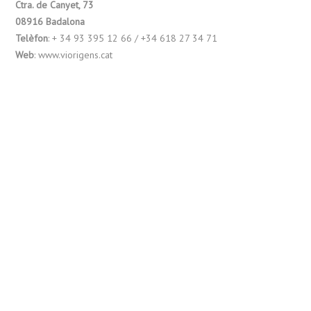
Ctra. de Canyet, 73
08916 Badalona
Telèfon
: + 34 93 395 12 66 / +34 618 27 34 71
Web
: www.viorigens.cat