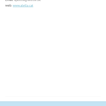
web
:
www.alella.cat