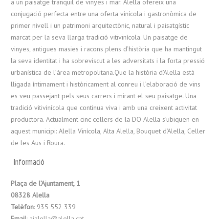
a un paisatge tranquil de vinyes i mar. Alella ofereix una
conjugació perfecta entre una oferta vinícola i gastronòmica de
primer nivell i un patrimoni arquitectònic, natural i paisatgístic
marcat per la seva llarga tradició vitivinícola. Un paisatge de
vinyes, antigues masies i racons plens d’història que ha mantingut
la seva identitat i ha sobreviscut a les adversitats i la forta pressió
urbanística de l’àrea metropolitana.Que la història d’Alella està
lligada íntimament i històricament al conreu i l’elaboració de vins
es veu passejant pels seus carrers i mirant el seu paisatge. Una
tradició vitivinícola que continua viva i amb una creixent activitat
productora. Actualment cinc cellers de la DO Alella s’ubiquen en
aquest municipi: Alella Vinícola, Alta Alella, Bouquet d’Alella, Celler
de les Aus i Roura.
Informació
Plaça de l’Ajuntament, 1
08328 Alella
Telèfon
: 935 552 339
Email
: ajalella@alella.cat