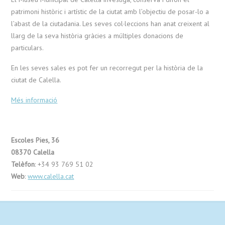
patrimoni històric i artístic de la ciutat amb l’objectiu de posar-lo a
l’abast de la ciutadania. Les seves col·leccions han anat creixent al
llarg de la seva història gràcies a múltiples donacions de
particulars.
En les seves sales es pot fer un recorregut per la història de la
ciutat de Calella.
Més informació
Escoles Pies, 36
08370 Calella
Telèfon
: +34 93 769 51 02
Web
:
www.calella.cat