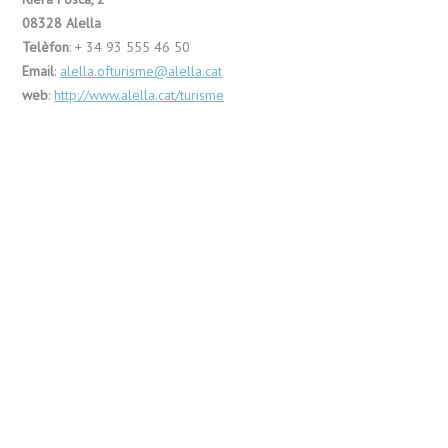
08328 Alella
Telèfon
: + 34 93 555 46 50
Email
:
alella.ofturisme@alella.cat
web
:
http://www.alella.cat/turisme