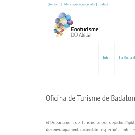
Qui som
Municipis consorciats
Català
Español
English
Català
Inici
La Ruta d
Oficina de Turisme de Badalo
El Departament de Turisme té per objectiu
impulsa
desenvolupament sostenible
respectuós amb l’ento