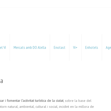
el Vi
Mercats amb DO Alella
Enotast
Vi+
Enhotels
Ag
na
r i fomentar l’activitat turística de la ciutat
, sobre la base del
rn natural, ambiental, cultural i social, incidint en la millora de