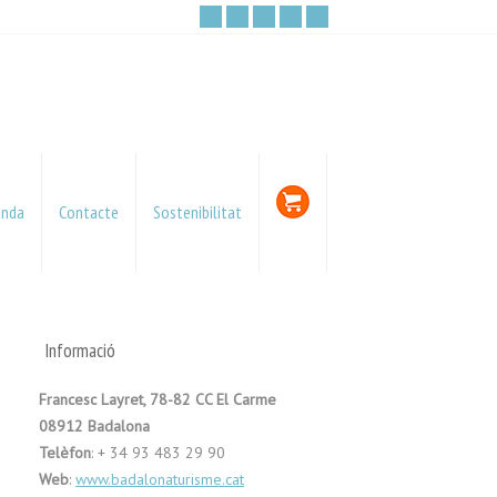
enda
Contacte
Sostenibilitat
Informació
Francesc Layret, 78-82 CC El Carme
08912 Badalona
Telèfon
: + 34 93 483 29 90
Web
:
www.badalonaturisme.cat