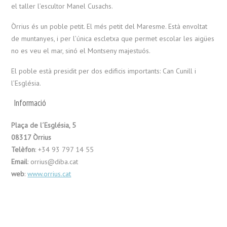
el taller l’escultor Manel Cusachs.
Òrrius és un poble petit. El més petit del Maresme. Està envoltat
de muntanyes, i per l’única escletxa que permet escolar les aigües
no es veu el mar, sinó el Montseny majestuós.
El poble està presidit per dos edificis importants: Can Cunill i
l’Església.
Informació
Plaça de l´Església, 5
08317 Òrrius
Telèfon
: +34 93 797 14 55
Email
: orrius@diba.cat
web
:
www.orrius.cat