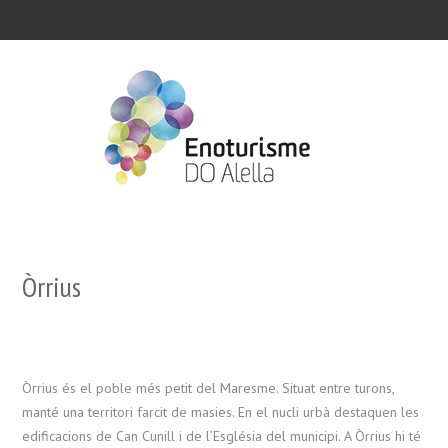
Òrrius
Òrrius és el poble més petit del Maresme. Situat entre turons,
manté una territori farcit de masies. En el nucli urbà destaquen les
edificacions de Can Cunill i de l’Església del municipi. A Òrrius hi té