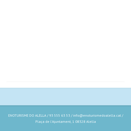
ENOTURISME DO ALELLA / 93 555 63 53 / info@enoturismedoalella.cat /
Plaça de l'Ajuntament, 1 08328 Alella