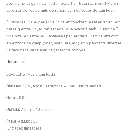
plena amb el guia naturalista i expert en botànica Evarist March,
assessor de restaurants de renom com el Celler de Can Roca.
Si busques una experiència única, et convidem a reservar aquest
passeig entre vinyes tan especial que acabarà amb un tast de 3
vins sota les estrelles. Caminareu per senders i camins, així com,
en entorns de camp (bosc, matollars, etc.) amb pendents diverses.
Es recomana venir amb calçat i roba còmode.
Informació
Lloc:
Celler Masia Can Roda
Dia:
Juny, juliol, agost i setembre – Consultar calendari
Hora:
20:00h
Durada:
2 hores 30 minuts
Preus:
Adults: 35€
¡Entrades limitades!