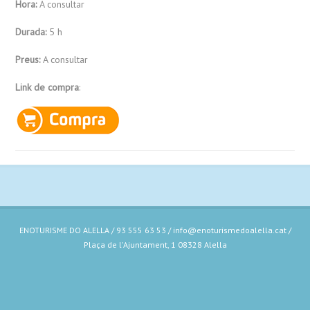
Hora:
A consultar
Durada:
5 h
Preus:
A consultar
Link de compra
:
ENOTURISME DO ALELLA / 93 555 63 53 / info@enoturismedoalella.cat /
Plaça de l'Ajuntament, 1 08328 Alella