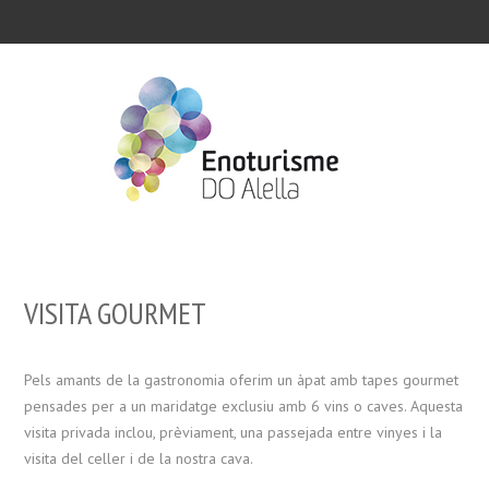
VISITA GOURMET
Pels amants de la gastronomia oferim un àpat amb tapes gourmet
pensades per a un maridatge exclusiu amb 6 vins o caves. Aquesta
visita privada inclou, prèviament, una passejada entre vinyes i la
visita del celler i de la nostra cava.