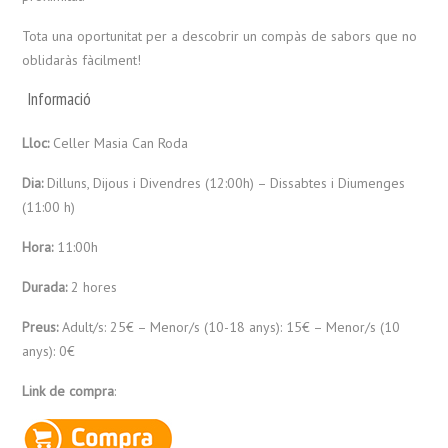
Tota una oportunitat per a descobrir un compàs de sabors que no
oblidaràs fàcilment!
Informació
Lloc:
Celler Masia Can Roda
Dia:
Dilluns, Dijous i Divendres (12:00h) – Dissabtes i Diumenges
(11:00 h)
Hora:
11:00h
Durada:
2 hores
Preus:
Adult/s: 25€ – Menor/s (10-18 anys): 15€ – Menor/s (10
anys): 0€
Link de compra
: