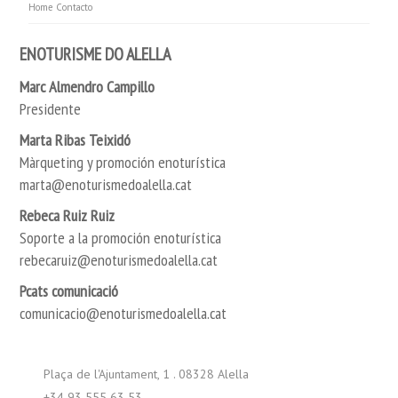
Home
Contacto
ENOTURISME DO ALELLA
Marc Almendro Campillo
Presidente
Marta Ribas Teixidó
Màrqueting y promoción enoturística
marta@enoturismedoalella.cat
Rebeca Ruiz Ruiz
Soporte a la promoción enoturística
rebecaruiz@enoturismedoalella.cat
Pcats comunicació
comunicacio@enoturismedoalella.cat
Plaça de l'Ajuntament, 1 . 08328 Alella
+34 93 555 63 53