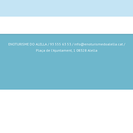
ENOTURISME DO ALELLA / 93 555 63 53 / info@enoturismedoalella.cat /
Plaça de l'Ajuntament, 1 08328 Alella