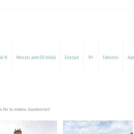
el Vi
Mercats amb DO Alella
Enotast
Vi+
Enhotels
Ag
 fer tu mateix. Gaudeix-les!