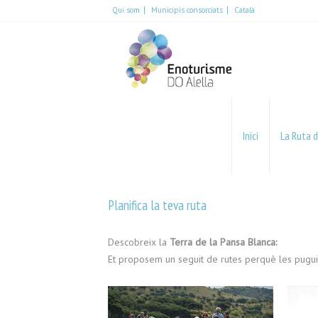
Qui som
Municipis consorciats
Català
Español
English
Català
Inici
La Ruta d
Planifica la teva ruta
Descobreix la
Terra de la Pansa Blanca:
Et proposem un seguit de rutes perquè les puguis