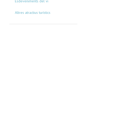
Esdeveniments del vi
Altres atractius turístics