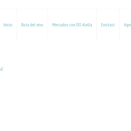
Inicio
Ruta del vino
Mercados con DO Alella
Enotast
Age
a"