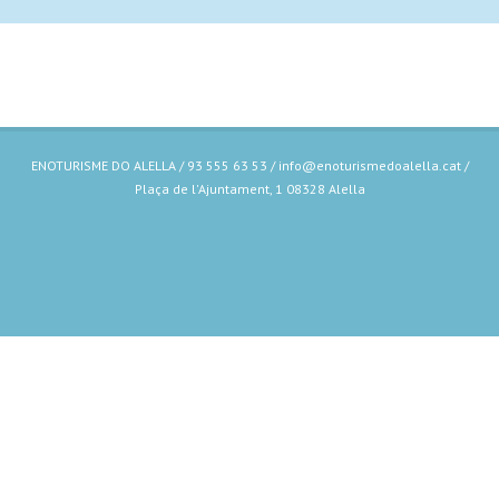
ENOTURISME DO ALELLA / 93 555 63 53 / info@enoturismedoalella.cat /
Plaça de l'Ajuntament, 1 08328 Alella