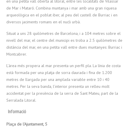
en una petita vall oberta al litoral, entre les localitats de Vilassar
de Mar i Mataró. Combina muntanya i mar amb una gran riquesa
arqueològica en el poblat iber, al peu del castell de Burriac i en
diversos jaciments romans en el nucli urbà.
Situat a uns 28 quilòmetres de Barcelona, i a 104 metres sobre el
nivell del mar, el centre del municipi es troba a 2.5 quilòmetres de
distància del mar, en una petita vall entre dues muntanyes: Burriac i
Montcabrer.
L’àrea més propera al mar presenta un perfil pla. La línia de costa
està formada per una platja de sorra daurada i fina de 1.200
metres de llargada per una amplada variable entre 10 i 40
metres. Per la seva banda, l’interior presenta un relleu molt
accidentat per la presència de la serra de Sant Mateu, part de la
Serralada Litoral.
Informació
Plaça de l’Ajuntament, 5