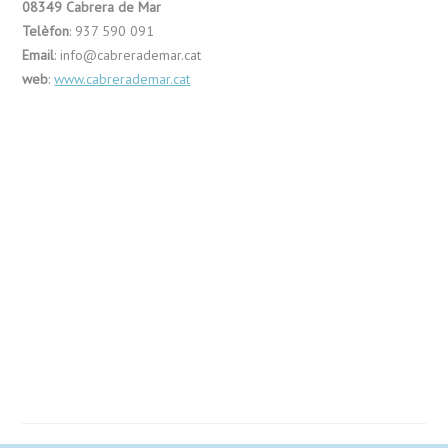
08349 Cabrera de Mar
Telèfon
: 937 590 091
Email
: info@cabrerademar.cat
web
:
www.cabrerademar.cat